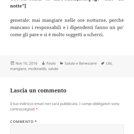
notte”]
generale: mai mangiare nelle ore notturne, perché
mancano i responsabili e i dipendenti fanno un po’
come gli pare e si è molto soggetti a scherzi.
Scritto
Autore
Categorie
Tag
Nov 10, 2016
Paolo
Salute e Benessere
cibi
,
il
mangiare
,
mcdonalds
,
salute
Lascia un commento
Il tuo indirizzo email non sarà pubblicato.
I campi obbligatori sono
contrassegnati
*
COMMENTO
*