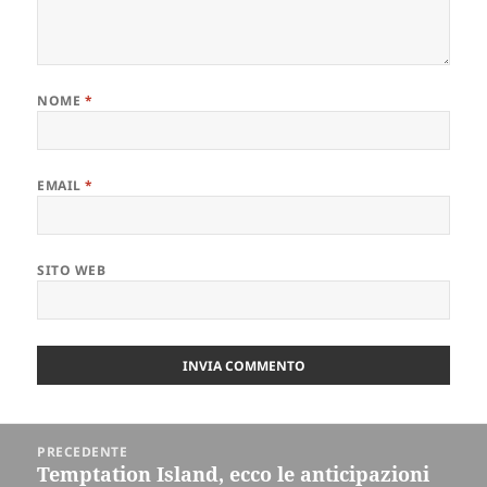
NOME
*
EMAIL
*
SITO WEB
Navigazione
PRECEDENTE
articoli
Temptation Island, ecco le anticipazioni
Articolo