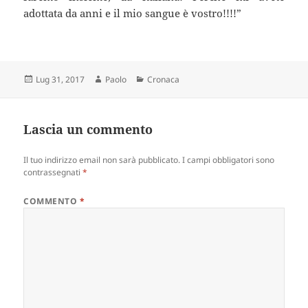
adottata da anni e il mio sangue è vostro!!!!”
Scritto
Autore
Categorie
Lug 31, 2017
Paolo
Cronaca
il
Lascia un commento
Il tuo indirizzo email non sarà pubblicato.
I campi obbligatori sono
contrassegnati
*
COMMENTO
*