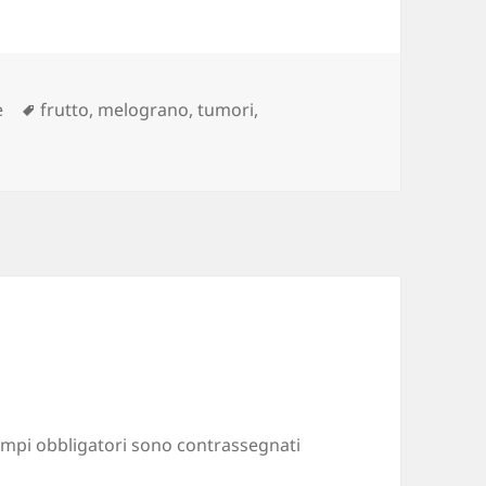
Tag
e
frutto
,
melograno
,
tumori
,
ampi obbligatori sono contrassegnati