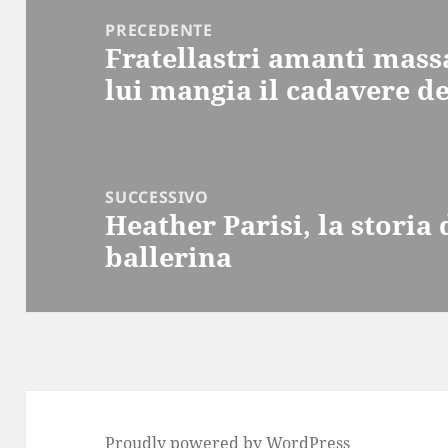
articoli
PRECEDENTE
Fratellastri amanti massa
Articolo
lui mangia il cadavere d
precedente:
SUCCESSIVO
Heather Parisi, la storia 
Articolo
ballerina
successivo:
Proudly powered by WordPress