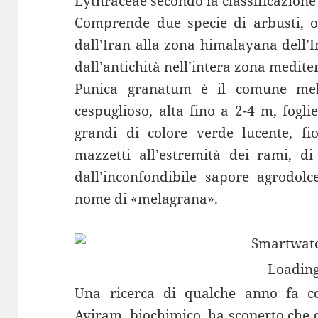
Lythraceae secondo la classificazione
Comprende due specie di arbusti, o
dall’Iran alla zona himalayana dell’In
dall’antichità nell’intera zona medit
Punica granatum è il comune mel
cespuglioso, alta fino a 2-4 m, fogl
grandi di colore verde lucente, fio
mazzetti all’estremità dei rami, di 
dall’inconfondibile sapore agrodol
nome di «melagrana».
Loading
Una ricerca di qualche anno fa co
Aviram, biochimico, ha scoperto che 