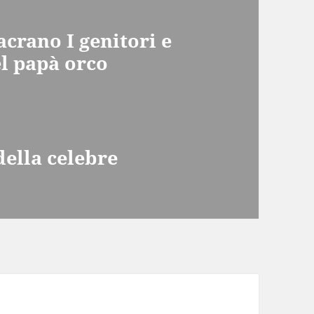
crano I genitori e
el papà orco
della celebre