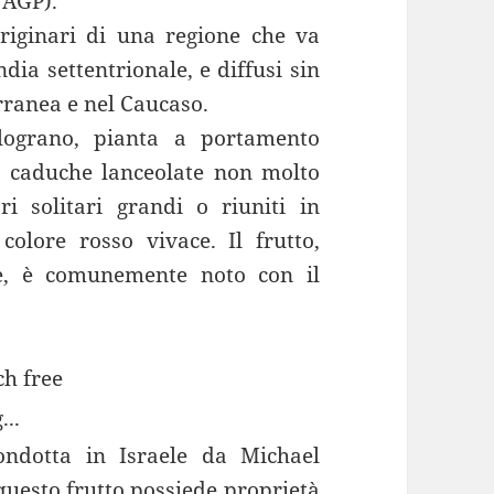
 AGP).
riginari di una regione che va
dia settentrionale, e diffusi sin
erranea e nel Caucaso.
ograno, pianta a portamento
ie caduche lanceolate non molto
ri solitari grandi o riuniti in
colore rosso vivace. Il frutto,
ce, è comunemente noto con il
...
ndotta in Israele da Michael
questo frutto possiede proprietà