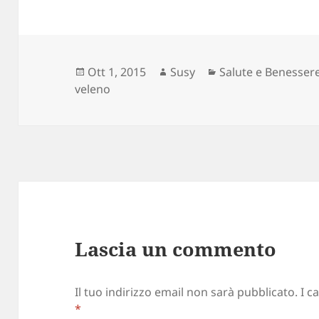
Scritto
Autore
Categorie
Ott 1, 2015
Susy
Salute e Benesser
il
veleno
Lascia un commento
Il tuo indirizzo email non sarà pubblicato.
I c
*