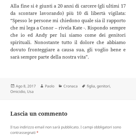
Alla fine si è giunti a 20 anni di carcere (gli ultimi 17
da scontare lavorando) più 10 di libertà vigilata:
“Spesso le persone mi chiedono quale sia il rapporto
che mi lega a Conor – rivela Kate -. Rispondo sempre
che io ed Andy per lui siamo come dei genitori
spirituali. Nonostante tutto il dolore che abbiamo
dovuto fronteggiare a causa sua, gli voglio bene e
sarà sempre parte della nostra vita”.
Scritto
Autore
Categorie
Tag
Ago 8, 2017
Paolo
Cronaca
figlia
,
genitori
,
il
Omicidio
,
Usa
Lascia un commento
Il tuo indirizzo email non sarà pubblicato.
I campi obbligatori sono
contrassegnati
*