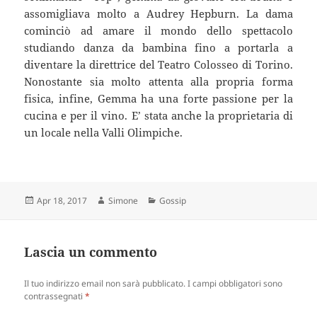
assomigliava molto a Audrey Hepburn. La dama
cominciò ad amare il mondo dello spettacolo
studiando danza da bambina fino a portarla a
diventare la direttrice del Teatro Colosseo di Torino.
Nonostante sia molto attenta alla propria forma
fisica, infine, Gemma ha una forte passione per la
cucina e per il vino. E’ stata anche la proprietaria di
un locale nella Valli Olimpiche.
Scritto
Autore
Categorie
Apr 18, 2017
Simone
Gossip
il
Lascia un commento
Il tuo indirizzo email non sarà pubblicato.
I campi obbligatori sono
contrassegnati
*