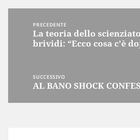
Navigazione
articoli
PRECEDENTE
La teoria dello scienziato
Articolo
brividi: “Ecco cosa c’è d
precedente:
SUCCESSIVO
AL BANO SHOCK CONFES
Articolo
successivo: