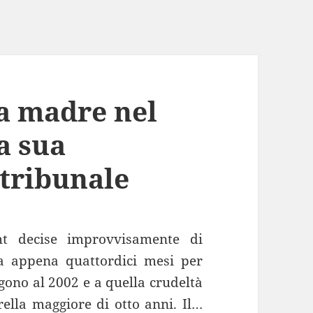
la madre nel
a sua
 tribunale
ht decise improvvisamente di
va appena quattordici mesi per
lgono al 2002 e a quella crudeltà
rella maggiore di otto anni. Il…