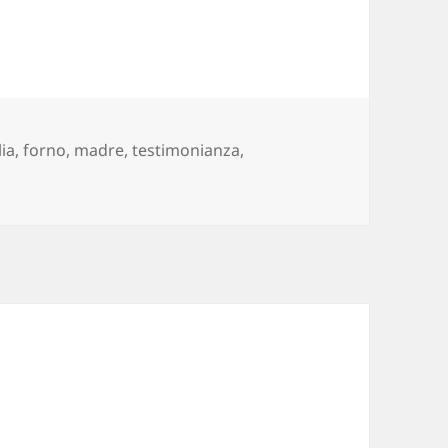
g
lia
,
forno
,
madre
,
testimonianza
,