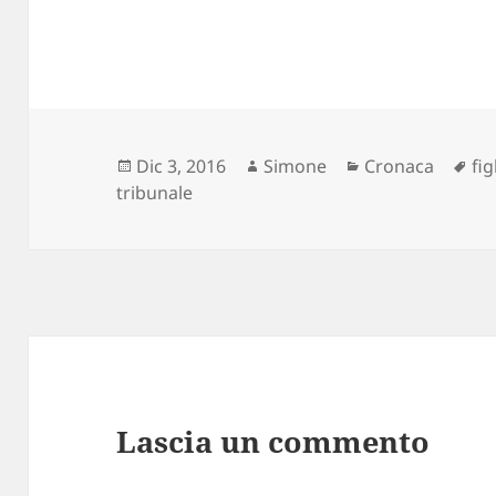
Scritto
Autore
Categorie
Ta
Dic 3, 2016
Simone
Cronaca
fig
il
tribunale
Lascia un commento