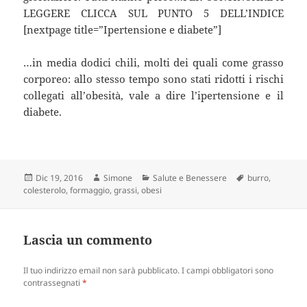
LEGGERE CLICCA SUL PUNTO 5 DELL’INDICE
[nextpage title=”Ipertensione e diabete”]
…in media dodici chili, molti dei quali come grasso
corporeo: allo stesso tempo sono stati ridotti i rischi
collegati all’obesità, vale a dire l’ipertensione e il
diabete.
Scritto
Autore
Categorie
Tag
Dic 19, 2016
Simone
Salute e Benessere
burro
,
il
colesterolo
,
formaggio
,
grassi
,
obesi
Lascia un commento
Il tuo indirizzo email non sarà pubblicato.
I campi obbligatori sono
contrassegnati
*