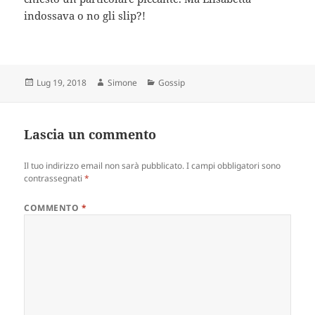
indossava o no gli slip?!
Scritto
Autore
Categorie
Lug 19, 2018
Simone
Gossip
il
Lascia un commento
Il tuo indirizzo email non sarà pubblicato.
I campi obbligatori sono
contrassegnati
*
COMMENTO
*