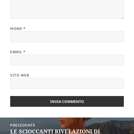
NOME
*
EMAIL
*
SITO WEB
Navigazione
PRECEDENTE
articoli
LE SCIOCCANTI RIVELAZIONI DI
Articolo