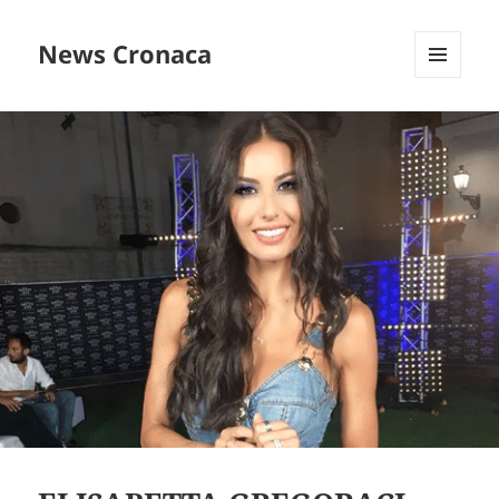
News Cronaca
MENU
E
WIDGET