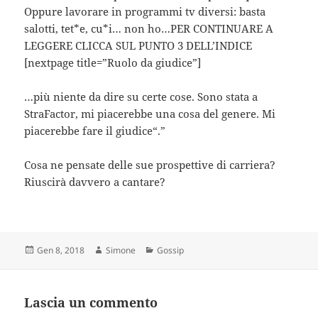
Oppure lavorare in programmi tv diversi: basta
salotti, tet*e, cu*i… non ho…PER CONTINUARE A
LEGGERE CLICCA SUL PUNTO 3 DELL’INDICE
[nextpage title=”Ruolo da giudice”]
…più niente da dire su certe cose. Sono stata a
StraFactor, mi piacerebbe una cosa del genere. Mi
piacerebbe fare il giudice“.”
Cosa ne pensate delle sue prospettive di carriera?
Riuscirà davvero a cantare?
Scritto
Autore
Categorie
Gen 8, 2018
Simone
Gossip
il
Lascia un commento