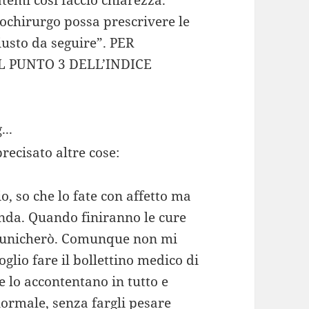
temi così faccio chiarezza.
chirurgo possa prescrivere le
giusto da seguire”. PER
 PUNTO 3 DELL’INDICE
...
recisato altre cose:
, so che lo fate con affetto ma
nda. Quando finiranno le cure
comunicherò. Comunque non mi
lio fare il bollettino medico di
e lo accontentano in tutto e
normale, senza fargli pesare