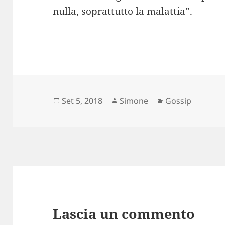
nulla, soprattutto la malattia”.
Scritto
Autore
Categorie
Set 5, 2018
Simone
Gossip
il
Lascia un commento