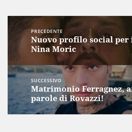
Navigazione
articoli
PRECEDENTE
Nuovo profilo social per i
Articolo
Nina Moric
precedente:
SUCCESSIVO
Matrimonio Ferragnez, a
Articolo
parole di Rovazzi!
successivo: