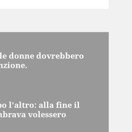
i le donne dovrebbero
nzione.
 l’altro: alla fine il
mbrava volessero