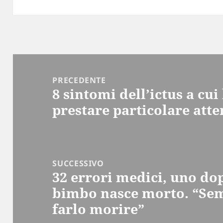
Navigazione
articoli
PRECEDENTE
8 sintomi dell’ictus a cu
Articolo
prestare particolare atte
precedente:
SUCCESSIVO
32 errori medici, uno dopo
Articolo
bimbo nasce morto. “Se
successivo:
farlo morire”