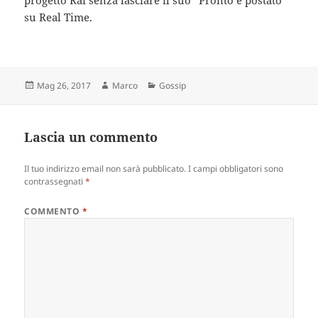
su Real Time.
Scritto
Autore
Categorie
Mag 26, 2017
Marco
Gossip
il
Lascia un commento
Il tuo indirizzo email non sarà pubblicato.
I campi obbligatori sono
contrassegnati
*
COMMENTO
*