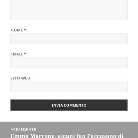
NOME
*
EMAIL
*
SITO WEB
Navigazione
PRECEDENTE
articoli
Emma Marrone, alcuni fan l’accusano di
Articolo