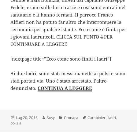
Fedele, erano sulle loro tracce e così sono entrati nel
santuario e li hanno fermati. Il parroco Franco
Alfieri non ha potuto far altro che interrompere la
cerimonia per qualche istante. Ecco come è finita per
i giovani ladruncoli. CLICCA SUL PUNTO 4 PER
CONTINUARE A LEGGERE
[nextpage title=”Ecco come sono finiti i ladri”]
Ai due ladri, sono stati messi manette ai polsi e sono
stati portati via. Uno è stato arrestato, l’altro
denunciato.
CONTINUA A LEGGERE
Scritto
Autore
Categorie
Tag
Lug 20, 2016
Susy
Cronaca
Carabinieri
,
ladri
,
il
polizia