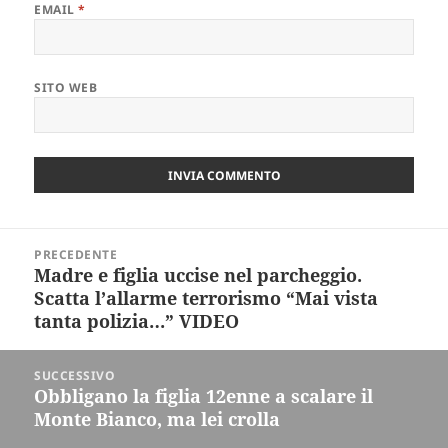
EMAIL
*
SITO WEB
Navigazione
PRECEDENTE
articoli
Madre e figlia uccise nel parcheggio.
Articolo
Scatta l’allarme terrorismo “Mai vista
precedente:
tanta polizia…” VIDEO
SUCCESSIVO
Obbligano la figlia 12enne a scalare il
Articolo
Monte Bianco, ma lei crolla
successivo: