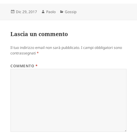
Scritto
Autore
Categorie
Dic 29, 2017
Paolo
Gossip
il
Lascia un commento
Il tuo indirizzo email non sarà pubblicato.
I campi obbligatori sono
contrassegnati
*
COMMENTO
*