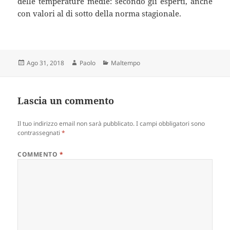
delle temperature medie: secondo gli esperti, anche
con valori al di sotto della norma stagionale.
Scritto
Autore
Categorie
Ago 31, 2018
Paolo
Maltempo
il
Lascia un commento
Il tuo indirizzo email non sarà pubblicato.
I campi obbligatori sono
contrassegnati
*
COMMENTO
*