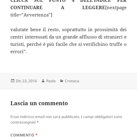
CONTINUARE A LEGGERE
[nextpage
title=”Avvertenza”]
valutate bene il resto, soprattutto in prossimità dei
centri interessati da un grande afflusso di stranieri e
turisti, perché è più facile che si verifichino truffe o
errori”.
Scritto
Autore
Categorie
Dic 23, 2016
Paolo
Cronaca
il
Lascia un commento
Il tuo indirizzo email non sarà pubblicato.
I campi obbligatori sono
contrassegnati
*
COMMENTO
*