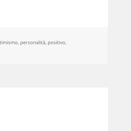
ag
ttimismo
,
personalità
,
positivo
,