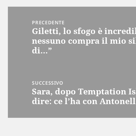
Navigazione
articoli
PRECEDENTE
Giletti, lo sfogo è incred
Articolo
nessuno compra il mio si
precedente:
di…”
SUCCESSIVO
Sara, dopo Temptation I
Articolo
dire: ce l’ha con Antonel
successivo: