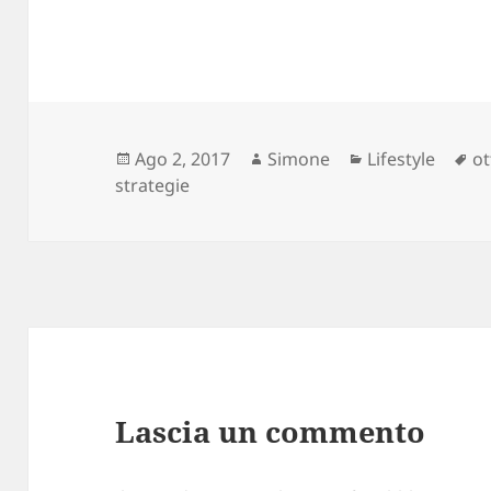
Scritto
Autore
Categorie
T
Ago 2, 2017
Simone
Lifestyle
o
il
strategie
Lascia un commento