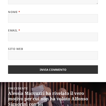
NOME
*
EMAIL
*
SITO WEB
Navigazione
PRECEDENTE
articoli
Alessia Marcuzzi ha rivelato il vero
Articolo
motivo per cui non ha voluto Alfonso
precedente:
Signorini con lei