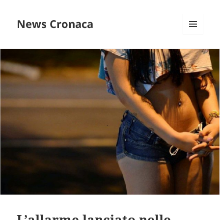
News Cronaca
MENU
E
WIDGET
L’allarme lanciato nelle