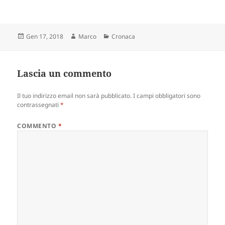
Scritto
Autore
Categorie
Gen 17, 2018
Marco
Cronaca
il
Lascia un commento
Il tuo indirizzo email non sarà pubblicato.
I campi obbligatori sono
contrassegnati
*
COMMENTO
*