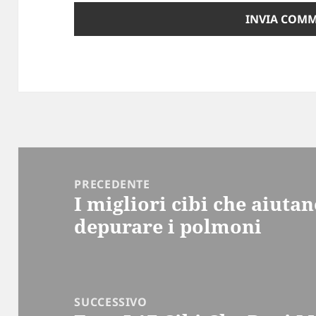
Navigazione
articoli
PRECEDENTE
I migliori cibi che aiuta
Articolo
depurare i polmoni
precedente:
SUCCESSIVO