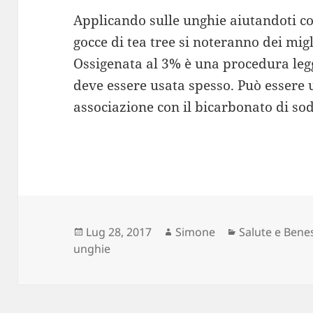
Applicando sulle unghie aiutandoti c
gocce di tea tree si noteranno dei mig
Ossigenata al 3% è una procedura leg
deve essere usata spesso. Può essere u
associazione con il bicarbonato di sod
Scritto
Autore
Categorie
Lug 28, 2017
Simone
Salute e Bene
il
unghie