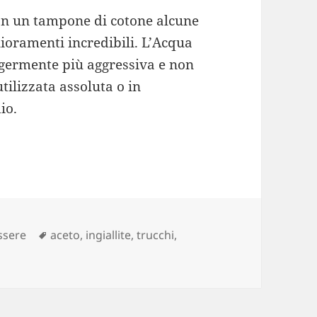
on un tampone di cotone alcune
lioramenti incredibili. L’Acqua
germente più aggressiva e non
tilizzata assoluta o in
io.
Tag
ssere
aceto
,
ingiallite
,
trucchi
,